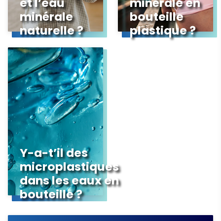
et l’eau
minérale en
minérale
bouteille
naturelle ?
plastique ?
Y-a-t’il des
microplastiques
dans les eaux en
bouteille ?