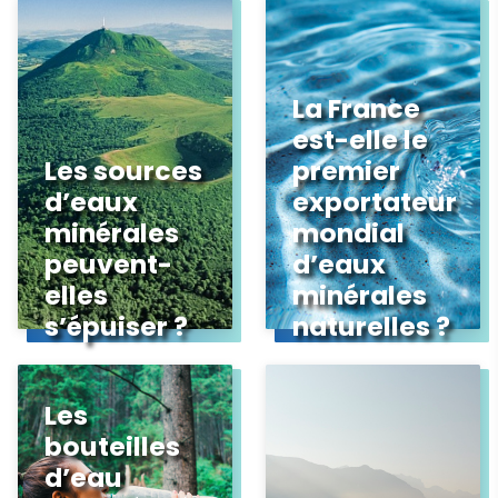
La France
est-elle le
Les sources
premier
d’eaux
exportateur
minérales
mondial
peuvent-
d’eaux
elles
minérales
s’épuiser ?
naturelles ?
Les
bouteilles
d’eau