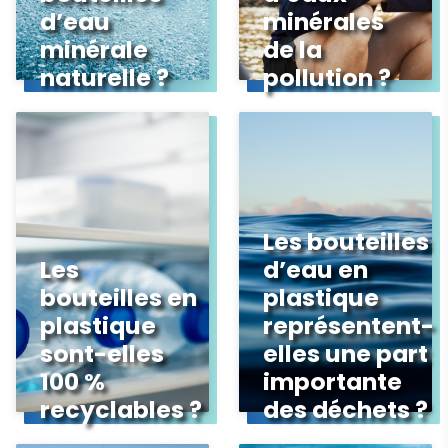
d’eau
minérales
minérale
de la
naturelle ?
pollution ?
Les bouteilles
Les
d’eau en
bouteilles en
plastique
plastique
représentent-
sont-elles
elles une part
100 %
importante
recyclables ?
des déchets ?