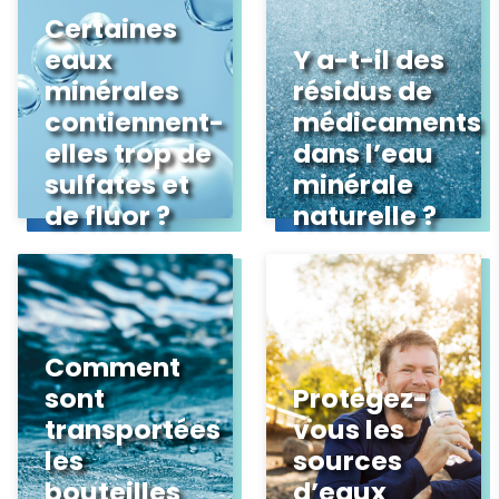
Certaines
eaux
Y a-t-il des
minérales
résidus de
contiennent-
médicaments
elles trop de
dans l’eau
sulfates et
minérale
de fluor ?
naturelle ?
Comment
sont
Protégez-
transportées
vous les
les
sources
bouteilles
d’eaux