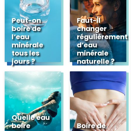
Peut-on
Faut-il
boire de
changer
l’eau
régulièrement
minérale
d’eau
tous les
minérale
jours ?
naturelle ?
Quelle eau
boire
Boire de