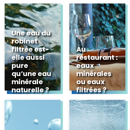
Une eau du
robinet
filtrée est-
Au
elle aussi
restaurant :
pure
eaux
qu’une eau
minérales
minérale
ou eaux
naturelle ?
filtrées ?