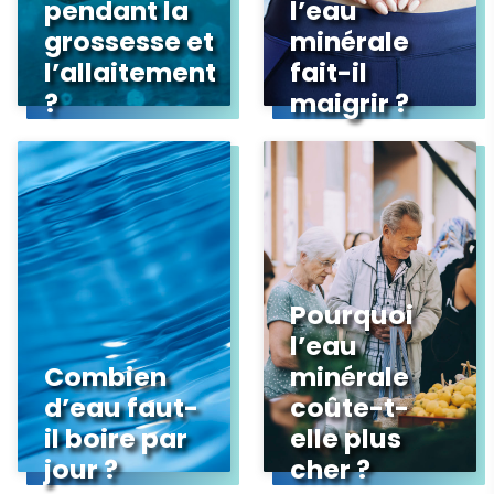
pendant la
l’eau
grossesse et
minérale
l’allaitement
fait-il
?
maigrir ?
Pourquoi
l’eau
Combien
minérale
d’eau faut-
coûte-t-
il boire par
elle plus
jour ?
cher ?