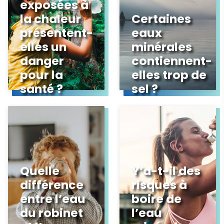
exposées à
la chaleur
Certaines
présentent-
eaux
elles un
minérales
danger
contiennent-
pour la
elles trop de
santé ?
sel ?
Quelle
Y’a-t-il des
différence
risques à
entre l’eau
boire de
du robinet
l’eau