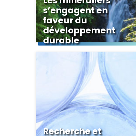
Les minéraliers
s’engagent en
faveur du
développement
durable
Recherche et