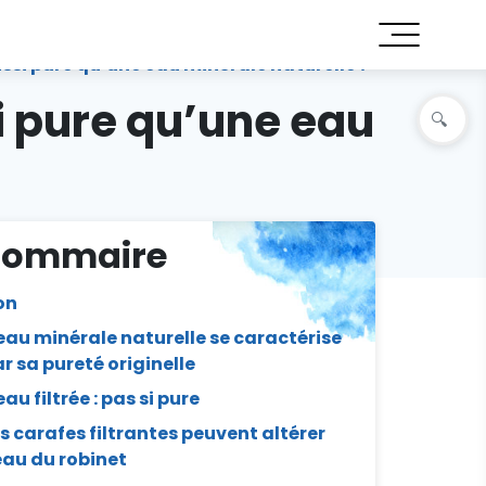
ussi pure qu’une eau minérale naturelle ?
si pure qu’une eau
Sommaire
on
eau minérale naturelle se caractérise
r sa pureté originelle
eau filtrée : pas si pure
s carafes filtrantes peuvent altérer
eau du robinet