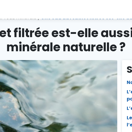
ur l'eau minérale
/
Une eau du robinet filtrée est-elle a
t filtrée est-elle aus
minérale naturelle ?
N
L’
pa
L’
Le
l’